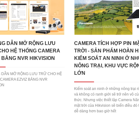
G DẪN MỞ RỘNG LƯU
CAMERA TÍCH HỢP PIN MĂ
CHO HỆ THỐNG CAMERA
TRỜI - SẢN PHẨM HOÀN H
Z BẰNG NVR HIKVISION
KIỂM SOÁT AN NINH Ở N
NÔNG TRẠI, KHU VỰC RỘ
LỚN
 DẪN MỞ RỘNG LƯU TRỮ CHO HỆ
CAMERA EZVIZ BẰNG NVR
ION
Kiểm soát an ninh ở những nông trại r
và không có ranh giới sẽ trở nên vô c
thức. Nhưng việc thiết lập Camera Nă
mặt trời của Hikvision sẽ biến điều đó 
dễ dàng hơn bao giờ hết