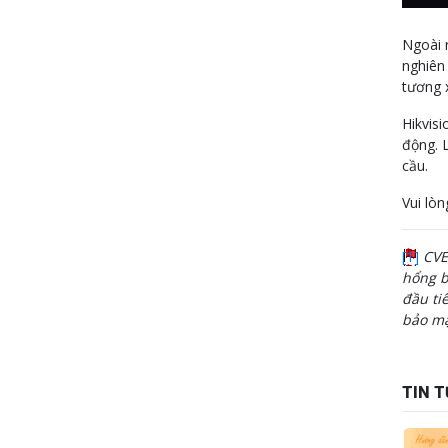
Ngoài 
nghiên
tương 
Hikvisi
động. 
cầu.
Vui lòn
[1]
CVE
hổng b
đầu ti
bảo mậ
TIN T