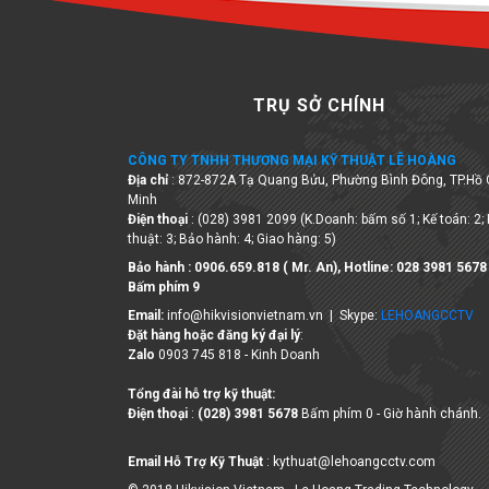
TRỤ SỞ CHÍNH
CÔNG TY TNHH THƯƠNG MẠI KỸ THUẬT LÊ HOÀNG
Địa chỉ
: 872-872A Tạ Quang Bửu, Phường Bình Đông, TP.Hồ 
Minh
Điện thoại
: (028) 3981 2099 (K.Doanh: bấm số 1; Kế toán: 2;
thuật: 3; Bảo hành: 4; Giao hàng: 5)
Bảo hành : 0906.659.818 ( Mr. An), Hotline:
028 3981 5678
Bấm phím 9
Email:
info@hikvisionvietnam.vn | Skype:
LEHOANGCCTV
Đặt hàng hoặc đăng ký đại lý
:
Zalo
0903 745 818 - Kinh Doanh
Tổng đài hỗ trợ kỹ thuật:
Điện thoại
:
(028) 3981 5678
Bấm phím 0 - Giờ hành chánh.
Email Hỗ Trợ Kỹ Thuật
: kythuat@lehoangcctv.com