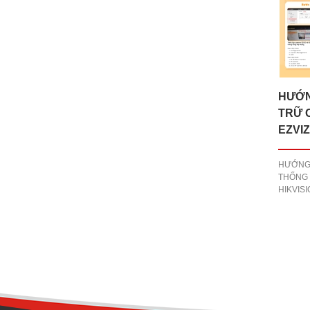
HƯỚN
TRỮ 
EZVI
HƯỚNG
THỐNG 
HIKVIS