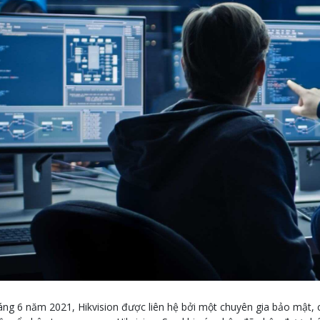
áng 6 năm 2021, Hikvision được liên hệ bởi một chuyên gia bảo mật, c