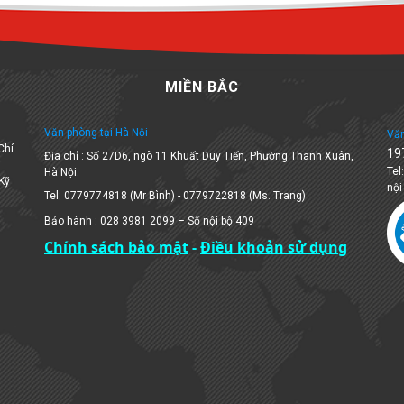
MIỀN BẮC
Văn phòng tại Hà Nội
Văn
Chí
19
Địa chỉ : Số 27D6, ngõ 11 Khuất Duy Tiến, Phường Thanh Xuân,
Tel
Hà Nội.
 Kỹ
nội
Tel: 0779774818 (Mr Bình) - 0779722818 (Ms. Trang)
Bảo hành : 028 3981 2099 – Số nội bộ 409
Chính sách bảo mật
-
Điều khoản sử dụng