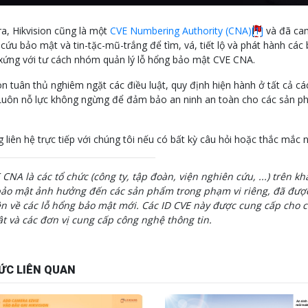
ra, Hikvision cũng là một
CVE Numbering Authority (CNA)
[1]
và đã cam
 cứu bảo mật và tin-tặc-mũ-trắng để tìm, vá, tiết lộ và phát hành cá
xứng với tư cách nhóm quản lý lỗ hổng bảo mật CVE CNA.
on tuân thủ nghiêm ngặt các điều luật, quy định hiện hành ở tất cả c
Luôn nỗ lực không ngừng để đảm bảo an ninh an toàn cho các sản ph
g liên hệ trực tiếp với chúng tôi nếu có bất kỳ câu hỏi hoặc thắc mắc 
 CNA là các tổ chức (công ty, tập đoàn, viện nghiên cứu, ...) trên k
ảo mật ảnh hưởng đến các sản phẩm trong phạm vi riêng, đã được
ên về các lỗ hổng bảo mật mới.
Các ID CVE này được cung cấp cho c
t và các đơn vị cung cấp công nghệ thông tin.
ỨC LIÊN QUAN