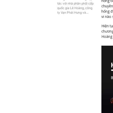
hổng t
tác với nhà phân phối cấp
chuyên 
quốc gia Lê Hoàng, công
hổng đ
ty Vạn Phát Hưng và…
vi nào
Hiện t
chương
Hoàng