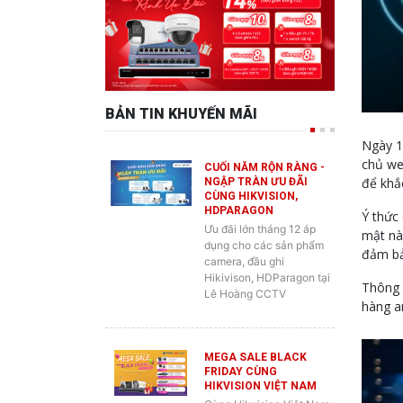
BẢN TIN KHUYẾN MÃI
Ngày 1
chủ we
CUỐI NĂM RỘN RÀNG -
để khắ
NGẬP TRÀN ƯU ĐÃI
CÙNG HIKVISION,
HDPARAGON
Ý thức
Ưu đãi lớn tháng 12 áp
mật này
dụng cho các sản phẩm
đảm bả
camera, đầu ghi
Hikivison, HDParagon tại
Thông 
Lê Hoàng CCTV
hàng a
MEGA SALE BLACK
FRIDAY CÙNG
HIKVISION VIỆT NAM