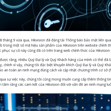
8 tháng 9 vừa qua, Hikvision đã đăng tải Thông báo bảo mật liên q
b trong một số mã hiệu sản phẩm của Hikvision trên website chính t
c phục sự cố này cũng đã có trên trang web chính thức của Hikvision
 được rằng, nhiều Quý Đại lý và Quý Khách hàng của mình có thể đã lắ
, chính vì vậy, chúng tôi đặc biệt khuyến khích Quý Đại lý và Quý Khá
o an toàn an ninh mạng đúng cách và cập nhật chương trình cơ sở (fi
qua sự việc này, chúng tôi cũng mong muốn cung cấp thêm thông tin v
n tâm rằng các cam kết của Hikvision đối với vấn đề an ninh mạng l