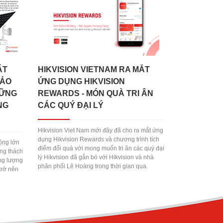
̣T
HIKVISION VIETNAM RA MẮT
ẢO
ỨNG DỤNG HIKVISION
HỮNG
REWARDS - MÓN QUÀ TRI ÂN
NG
CÁC QUÝ ĐẠI LÝ
Hikvision Viet Nam mới đây đã cho ra mắt ứng
dụng Hikvision Rewards và chương trình tích
ộng lớn
điểm đổi quà với mong muốn tri ân các quý đại
ùng thách
lý Hikvision đã gắn bó với Hikvision và nhà
ng lượng
phân phối Lê Hoàng trong thời gian qua.
trở nên