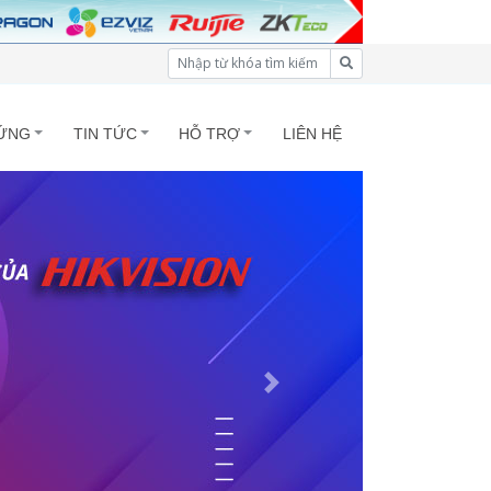
ỨNG
TIN TỨC
HỖ TRỢ
LIÊN HỆ