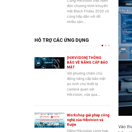
Cùng Hikvision Việt Nam
đón chương trình khuyến
mãi Black Friday 2020 vô
cùng hấp dẫn với rất
nhiều sản…
HỖ TRỢ CÁC ỨNG DỤNG
[HIKVISION] THÔNG
BÁO VỀ NÂNG CẤP BẢO
MẬT
Với phương châm chủ
động nâng cấp bảo mật
an ninh cho thiết bị
camera quan sát
Hikvision, vừa qua…
Workshop giải pháp công
nghệ của Hikvision và
Ruijie
Vào th
Hãng Hikvision cùng hợp