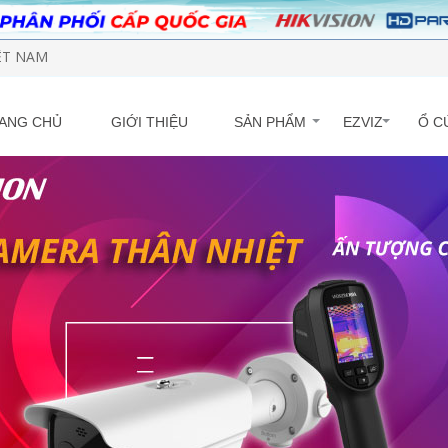
IỆT NAM
ANG CHỦ
GIỚI THIỆU
SẢN PHẨM
EZVIZ
Ổ C