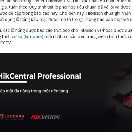
iềm ẩn bên trong camera Hikvision. Sau khi xác nhận đã nhận được báo
gia, tuân theo Quy trình tiết lộ phối hợp tiêu chuẩn để vá lỗi và đượ
ược đề cập trong báo cáo này. Cho đến nay, Hikvision chưa ghi nhận
 sử dụng lỗ hổng bảo mật được mô tả trong Thông báo bảo mật với m
ại, các lỗ hổng được báo cáo trực tiếp cho Hikvision và/hoặc được 
 trình cơ sở
(firmware)
mới nhất, có sẵn trên trang web chính thức c
 CCTV.