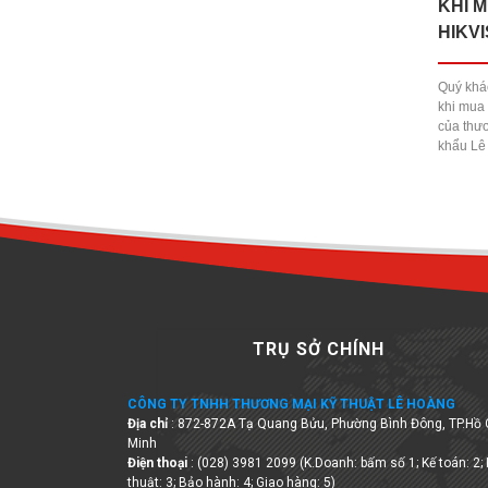
KHI 
HIKVI
Quý khá
khi mua
của thư
khẩu L
TRỤ SỞ CHÍNH
CÔNG TY TNHH THƯƠNG MẠI KỸ THUẬT LÊ HOÀNG
Địa chỉ
: 872-872A Tạ Quang Bửu, Phường Bình Đông, TP.Hồ 
Minh
Điện thoại
: (028) 3981 2099 (K.Doanh: bấm số 1; Kế toán: 2;
thuật: 3; Bảo hành: 4; Giao hàng: 5)