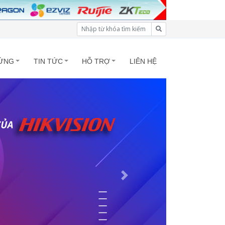
ỨNG
TIN TỨC
HỖ TRỢ
LIÊN HỆ