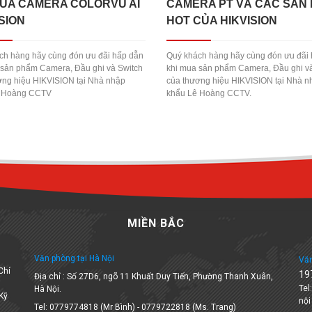
MUA CAMERA COLORVU AI
CAMERA PT VÀ CÁC SẢN
SION
HOT CỦA HIKVISION
ch hàng hãy cùng đón ưu đãi hấp dẫn
Quý khách hàng hãy cùng đón ưu đãi
 sản phẩm Camera, Đầu ghi và Switch
khi mua sản phẩm Camera, Đầu ghi v
ơng hiệu HIKVISION tại Nhà nhập
của thương hiệu HIKVISION tại Nhà n
ê Hoàng CCTV
khẩu Lê Hoàng CCTV.
MIỀN BẮC
Văn phòng tại Hà Nội
Văn
Chí
19
Địa chỉ : Số 27D6, ngõ 11 Khuất Duy Tiến, Phường Thanh Xuân,
Tel
Hà Nội.
 Kỹ
nội
Tel: 0779774818 (Mr Bình) - 0779722818 (Ms. Trang)