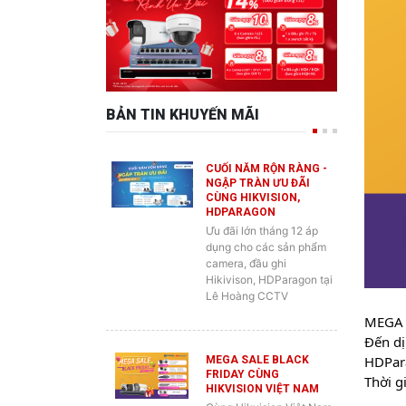
BẢN TIN KHUYẾN MÃI
CUỐI NĂM RỘN RÀNG -
NGẬP TRÀN ƯU ĐÃI
CÙNG HIKVISION,
HDPARAGON
Ưu đãi lớn tháng 12 áp
dụng cho các sản phẩm
camera, đầu ghi
Hikivison, HDParagon tại
Lê Hoàng CCTV
MEGA S
Đến dị
HDPar
MEGA SALE BLACK
FRIDAY CÙNG
Thời g
HIKVISION VIỆT NAM