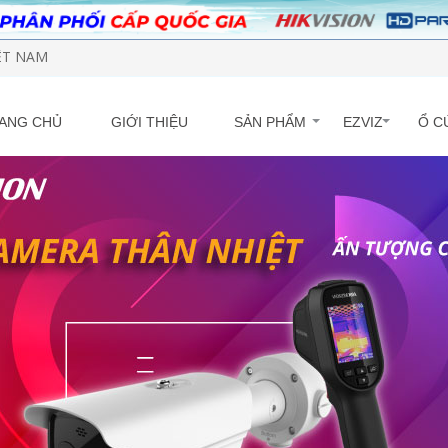
IỆT NAM
ANG CHỦ
GIỚI THIỆU
SẢN PHẨM
EZVIZ
Ổ C