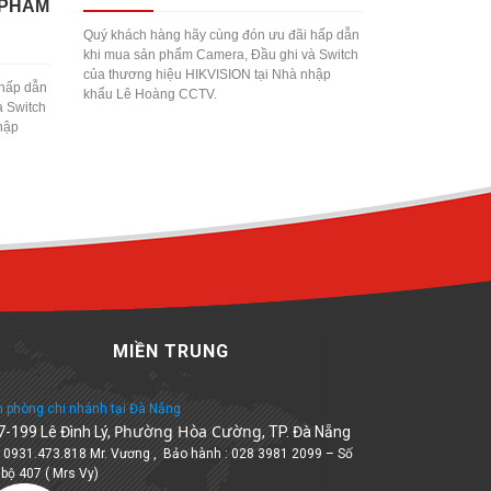
 PHẨM
Quý khách hàng hãy cùng đón ưu đãi hấp dẫn
khi mua sản phẩm Camera, Đầu ghi và Switch
của thương hiệu HIKVISION tại Nhà nhập
 hấp dẫn
khẩu Lê Hoàng CCTV.
à Switch
hập
MIỀN TRUNG
 phòng chi nhánh tại Đà Nẵng
Phường Hòa Cường
7-199 Lê Đình Lý,
, TP. Đà Nẵng
: 0931.473.818 Mr. Vương , Bảo hành : 028 3981 2099 – Số
 bộ 407 ( Mrs Vy)