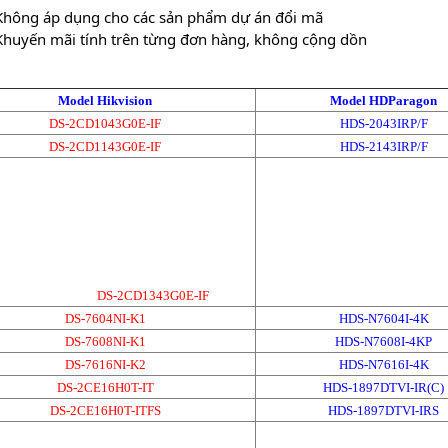
Không áp dụng cho các sản phẩm dự án đổi mã
Khuyến mãi tính trên từng đơn hàng, không cộng dồn
Model Hikvision
Model HDParagon
DS-2CD1043G0E-IF
HDS-2043IRP/F
DS-2CD1143G0E-IF
HDS-2143IRP/F
DS-2CD1343G0E-IF
DS-7604NI-K1
HDS-N7604I-4K
DS-7608NI-K1
HDS-N7608I-4KP
DS-7616NI-K2
HDS-N7616I-4K
DS-2CE16H0T-IT
HDS-1897DTVI-IR(C)
DS-2CE16H0T-ITFS
HDS-1897DTVI-IRS