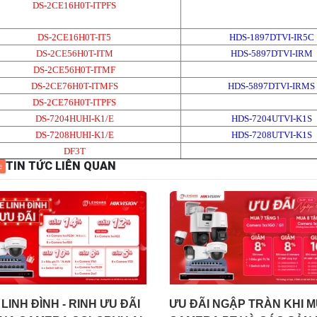
DS-2CE16H0T-ITPFS
DS-2CE16H0T-IT5
HDS-1897DTVI-IR5C
DS-2CE56H0T-ITM
HDS-5897DTVI-IRM
DS-2CE56H0T-ITMF
DS-2CE76H0T-ITMFS
HDS-5897DTVI-IRMS
DS-2CE76H0T-ITPFS
DS-7204HUHI-K1/E
HDS-7204UTVI-K1S
DS-7208HUHI-K1/E
HDS-7208UTVI-K1S
DF3T
TIN TỨC LIÊN QUAN
e
LINH ĐÌNH - RINH ƯU ĐÃI
ƯU ĐÃI NGẬP TRÀN KHI 