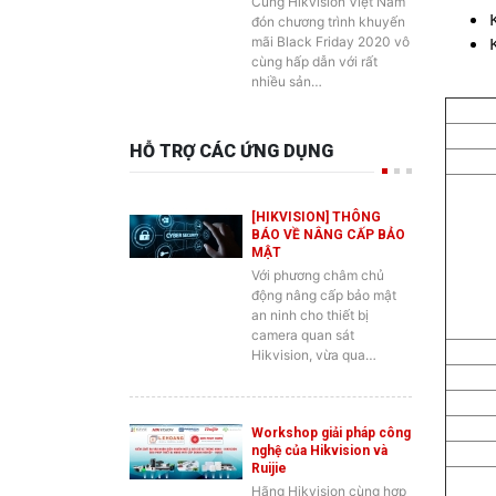
Cùng Hikvision Việt Nam
đón chương trình khuyến
mãi Black Friday 2020 vô
cùng hấp dẫn với rất
nhiều sản…
HỖ TRỢ CÁC ỨNG DỤNG
[HIKVISION] THÔNG
BÁO VỀ NÂNG CẤP BẢO
MẬT
Với phương châm chủ
động nâng cấp bảo mật
an ninh cho thiết bị
camera quan sát
Hikvision, vừa qua…
Workshop giải pháp công
nghệ của Hikvision và
Ruijie
Hãng Hikvision cùng hợp