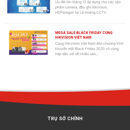
Ưu đãi lớn tháng 12 áp dụng cho các sản
phẩm camera, đầu ghi Hikivison,
HDParagon tại Lê Hoàng CCTV
MEGA SALE BLACK FRIDAY CÙNG
HIKVISION VIỆT NAM
Cùng Hikvision Việt Nam đón chương trình
khuyến mãi Black Friday 2020 vô cùng
hấp dẫn với rất nhiều sản…
TRỤ SỞ CHÍNH