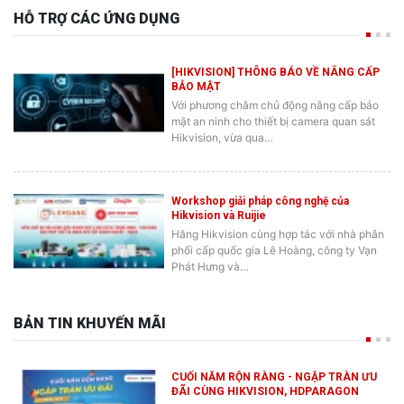
HỖ TRỢ CÁC ỨNG DỤNG
[HIKVISION] THÔNG BÁO VỀ NÂNG CẤP
BẢO MẬT
Với phương châm chủ động nâng cấp bảo
mật an ninh cho thiết bị camera quan sát
Hikvision, vừa qua…
Workshop giải pháp công nghệ của
Hikvision và Ruijie
Hãng Hikvision cùng hợp tác với nhà phân
phối cấp quốc gia Lê Hoàng, công ty Vạn
Phát Hưng và…
BẢN TIN KHUYẾN MÃI
CUỐI NĂM RỘN RÀNG - NGẬP TRÀN ƯU
ĐÃI CÙNG HIKVISION, HDPARAGON