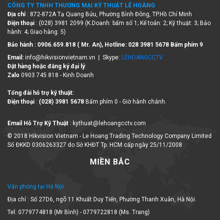
CÔNG TY TNHH THƯƠNG MẠI KỸ THUẬT LÊ HOÀNG
Địa chỉ
: 872-872A Tạ Quang Bửu, Phường Bình Đông, TP.Hồ Chí Minh
Điện thoại
: (028) 3981 2099 (K.Doanh: bấm số 1; Kế toán: 2; Kỹ thuật: 3; Bảo
hành: 4; Giao hàng: 5)
Bảo hành : 0906.659.818 ( Mr. An), Hotline:
028 3981 5678 Bấm phím 9
Email:
info@hikvisionvietnam.vn | Skype:
LEHOANGCCTV
Đặt hàng hoặc đăng ký đại lý
:
Zalo
0903 745 818 - Kinh Doanh
Tổng đài hỗ trợ kỹ thuật:
Điện thoại
:
(028) 3981 5678
Bấm phím 0 - Giờ hành chánh.
Email Hỗ Trợ Kỹ Thuật
: kythuat@lehoangcctv.com
© 2018 Hikvision Vietnam - Le Hoang Trading Technology Company Limited
Số ĐKKD 0306263327 do Sở KHĐT Tp. HCM cấp ngày 25/11/2008
MIỀN BẮC
Văn phòng tại Hà Nội
Địa chỉ : Số 27D6, ngõ 11 Khuất Duy Tiến, Phường Thanh Xuân, Hà Nội.
Tel: 0779774818 (Mr Bình) - 0779722818 (Ms. Trang)