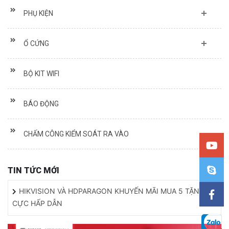
PHỤ KIỆN
Ổ CỨNG
BỘ KIT WIFI
BÁO ĐỘNG
CHẤM CÔNG KIỂM SOÁT RA VÀO
TIN TỨC MỚI
HIKVISION VÀ HDPARAGON KHUYẾN MÃI MUA 5 TẶNG 1
CỰC HẤP DẪN