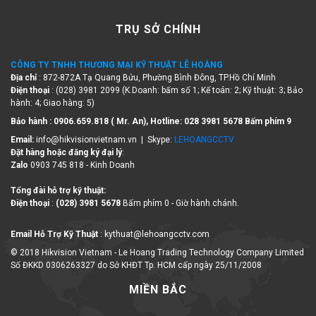
TRỤ SỞ CHÍNH
CÔNG TY TNHH THƯƠNG MẠI KỸ THUẬT LÊ HOÀNG
Địa chỉ
: 872-872A Tạ Quang Bửu, Phường Bình Đông, TP.Hồ Chí Minh
Điện thoại
: (028) 3981 2099 (K.Doanh: bấm số 1; Kế toán: 2; Kỹ thuật: 3; Bảo
hành: 4; Giao hàng: 5)
Bảo hành : 0906.659.818 ( Mr. An), Hotline:
028 3981 5678 Bấm phím 9
Email:
info@hikvisionvietnam.vn | Skype:
LEHOANGCCTV
Đặt hàng hoặc đăng ký đại lý
:
Zalo
0903 745 818 - Kinh Doanh
Tổng đài hỗ trợ kỹ thuật:
Điện thoại
:
(028) 3981 5678
Bấm phím 0 - Giờ hành chánh.
Email Hỗ Trợ Kỹ Thuật
: kythuat@lehoangcctv.com
© 2018 Hikvision Vietnam - Le Hoang Trading Technology Company Limited
Số ĐKKD 0306263327 do Sở KHĐT Tp. HCM cấp ngày 25/11/2008
MIỀN BẮC