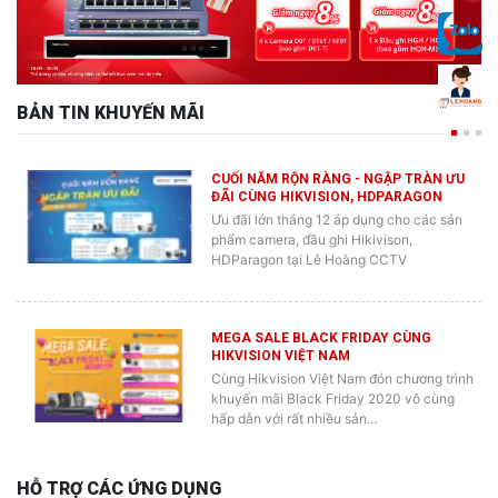
BẢN TIN KHUYẾN MÃI
CUỐI NĂM RỘN RÀNG - NGẬP TRÀN ƯU
ĐÃI CÙNG HIKVISION, HDPARAGON
Ưu đãi lớn tháng 12 áp dụng cho các sản
phẩm camera, đầu ghi Hikivison,
HDParagon tại Lê Hoàng CCTV
MEGA SALE BLACK FRIDAY CÙNG
HIKVISION VIỆT NAM
Cùng Hikvision Việt Nam đón chương trình
khuyến mãi Black Friday 2020 vô cùng
hấp dẫn với rất nhiều sản…
HỖ TRỢ CÁC ỨNG DỤNG