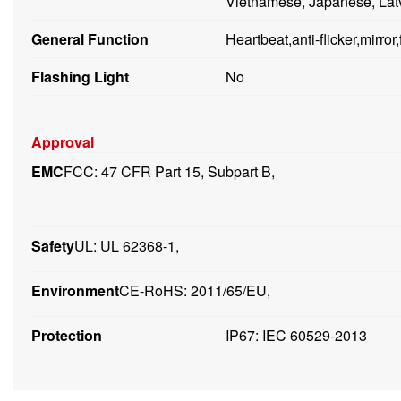
Vietnamese, Japanese, Latvi
General Function
Heartbeat,anti-flicker,mirro
Flashing Light
No
Approval
EMC
FCC: 47 CFR Part 15, Subpart B,
Safety
UL: UL 62368-1,
Environment
CE-RoHS: 2011/65/EU,
Protection
IP67: IEC 60529-2013