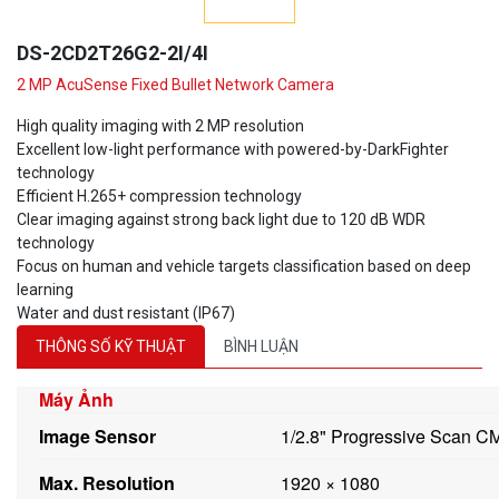
DS-2CD2T26G2-2I/4I
2 MP AcuSense Fixed Bullet Network Camera
High quality imaging with 2 MP resolution
Excellent low-light performance with powered-by-DarkFighter
technology
Efficient H.265+ compression technology
Clear imaging against strong back light due to 120 dB WDR
technology
Focus on human and vehicle targets classification based on deep
learning
Water and dust resistant (IP67)
THÔNG SỐ KỸ THUẬT
BÌNH LUẬN
Máy Ảnh
Image Sensor
1/2.8" Progressive Scan 
Max. Resolution
1920 × 1080