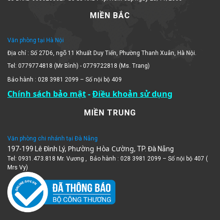
MIỀN BẮC
Văn phòng tại Hà Nội
Địa chỉ : Số 27D6, ngõ 11 Khuất Duy Tiến, Phường Thanh Xuân, Hà Nội.
Tel: 0779774818 (Mr Bình) - 0779722818 (Ms. Trang)
Bảo hành : 028 3981 2099 – Số nội bộ 409
Chính sách bảo mật
-
Điều khoản sử dụng
MIỀN TRUNG
Văn phòng chi nhánh tại Đà Nẵng
Phường Hòa Cường
197-199 Lê Đình Lý,
, TP. Đà Nẵng
Tel: 0931.473.818 Mr. Vương , Bảo hành : 028 3981 2099 – Số nội bộ 407 (
Mrs Vy)