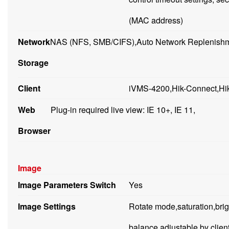
(MAC address)
Network
NAS (NFS, SMB/CIFS),Auto Network Replenishm
Storage
Client
iVMS-4200,Hik-Connect,Hik
Web
Plug-in required live view: IE 10+, IE 11,
Browser
Image
Image Parameters Switch
Yes
Image Settings
Rotate mode,saturation,brig
balance,adjustable by clien