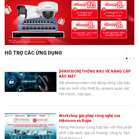
HỖ TRỢ CÁC ỨNG DỤNG
[HIKVISION] THÔNG BÁO VỀ NÂNG CẤP
BẢO MẬT
Với phương châm chủ động nâng cấp bảo
mật an ninh cho thiết bị camera quan sát
Hikvision, vừa qua…
Workshop giải pháp công nghệ của
Hikvision và Ruijie
Hãng Hikvision cùng hợp tác với nhà phân
phối cấp quốc gia Lê Hoàng, công ty Vạn
Phát Hưng và…