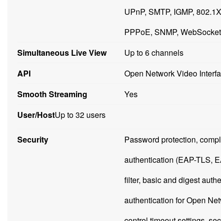
UPnP, SMTP, IGMP, 802.1X,
PPPoE, SNMP, WebSocket
Simultaneous Live View
Up to 6 channels
API
Open Network Video Interfac
Smooth Streaming
Yes
User/Host
Up to 32 users
Security
Password protection, comp
authentication (EAP-TLS, 
filter, basic and digest a
authentication for Open N
control timeout settings, sec