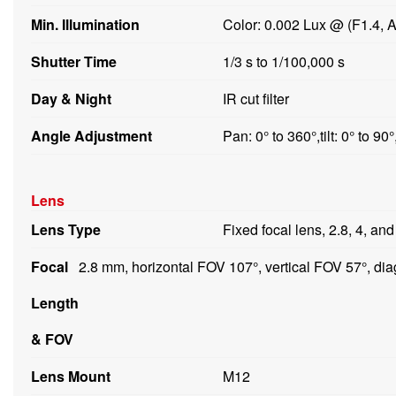
Min. Illumination
Color: 0.002 Lux @ (F1.4, 
Shutter Time
1/3 s to 1/100,000 s
Day & Night
IR cut filter
Angle Adjustment
Pan: 0° to 360°,tilt: 0° to 90°
Lens
Lens Type
Fixed focal lens, 2.8, 4, an
Focal
2.8 mm, horizontal FOV 107°, vertical FOV 57°, d
Length
& FOV
Lens Mount
M12