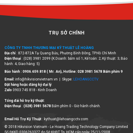
TRỤ SỞ CHÍNH
CÔNG TY TNHH THƯƠNG MẠI KỸ THUẬT LÊ HOÀNG
Địa chỉ
: 872-872A Tạ Quang Bửu, Phường Bình Đông, TP.Hồ Chí Minh
Điện thoại
: (028) 3981 2099 (K.Doanh: bấm số 1; Kế toán: 2; Kỹ thuật: 3; Bảo
hành: 4; Giao hàng: 5)
Bảo hành : 0906.659.818 ( Mr. An), Hotline:
028 3981 5678 Bấm phím 9
Email:
info@hikvisionvietnam.vn | Skype:
LEHOANGCCTV
Đặt hàng hoặc đăng ký đại lý
:
Zalo
0903 745 818 - Kinh Doanh
Tổng đài hỗ trợ kỹ thuật:
Điện thoại
:
(028) 3981 5678
Bấm phím 0 - Giờ hành chánh.
Email Hỗ Trợ Kỹ Thuật
: kythuat@lehoangcctv.com
© 2018 Hikvision Vietnam - Le Hoang Trading Technology Company Limited
Số ĐKKD 0306263327 do Sở KHĐT Tp. HCM cấp ngày 25/11/2008