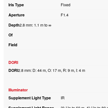
Iris Type
Fixed
Aperture
F1.4
Depth
2.8 mm: 1.1 m to ∞
Of
Field
DORI
DORI
2.8 mm: D: 44 m, O: 17 m, R: 9 m, I: 4 m
Illuminator
Supplement Light Type
IR
Supplement Light Range
2I: Up to 60 m, 4I: Up to 80