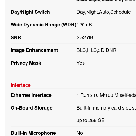
Day/Night Switch
Day,Night,Auto,Schedule
Wide Dynamic Range (WDR)
120 dB
SNR
≥ 52 dB
Image Enhancement
BLC,HLC,3D DNR
Privacy Mask
Yes
Interface
Ethernet Interface
1 RJ45 10 M/100 M self-ada
On-Board Storage
Built-in memory card slot
up to 256 GB
Built-In Microphone
No