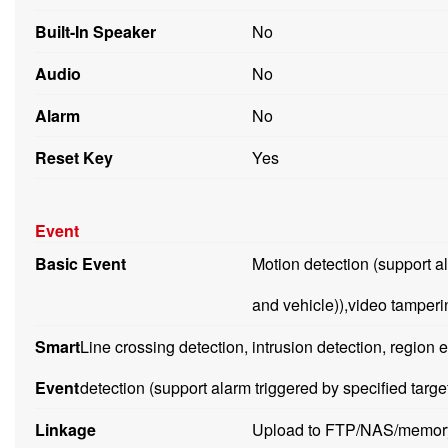
Built-In Speaker
No
Audio
No
Alarm
No
Reset Key
Yes
Event
Basic Event
Motion detection (support a
and vehicle)),video tamperi
Smart
Line crossing detection, intrusion detection, region 
Event
detection (support alarm triggered by specified targ
Linkage
Upload to FTP/NAS/memory c